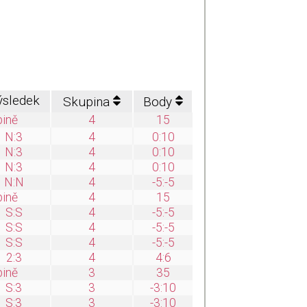
ýsledek
Skupina
Body
pině
4
15
N:3
4
0:10
N:3
4
0:10
N:3
4
0:10
N:N
4
-5:-5
pině
4
15
S:S
4
-5:-5
S:S
4
-5:-5
S:S
4
-5:-5
2:3
4
4:6
pině
3
35
S:3
3
-3:10
S:3
3
-3:10