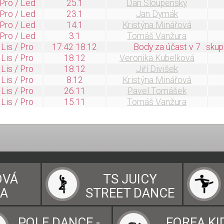
Pro / Led
25.1
Dan Sloupenský
Pro / Led
23.1
Jan Dymák
Pro / Led
14.1
Kristýna Minářová
Pro / Led
3.1
Tomáš Vanžura
Lis / Pro
17:42 18.12
Body za účast v 7 . skup
Lis / Pro
18.12
Veronika Kubelková
Lis / Pro
18.12
Jiří Divišek
Lis / Pro
8.12
Kristýna Minářová
Lis / Pro
26.11
Pavel Tomášek
Lis / Pro
15.11
Tomáš Vanžura
OVÁ
TS JUICY
LA
STREET DANCE
POLE DANCE -
FOREA KI