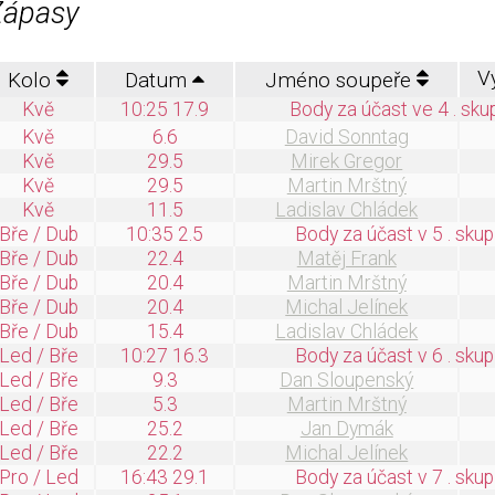
Zápasy
V
Kolo
Datum
Jméno soupeře
Kvě
10:25 17.9
Body za účast ve 4 . sku
Kvě
6.6
David Sonntag
Kvě
29.5
Mirek Gregor
Kvě
29.5
Martin Mrštný
Kvě
11.5
Ladislav Chládek
Bře / Dub
10:35 2.5
Body za účast v 5 . skup
Bře / Dub
22.4
Matěj Frank
Bře / Dub
20.4
Martin Mrštný
Bře / Dub
20.4
Michal Jelínek
Bře / Dub
15.4
Ladislav Chládek
Led / Bře
10:27 16.3
Body za účast v 6 . skup
Led / Bře
9.3
Dan Sloupenský
Led / Bře
5.3
Martin Mrštný
Led / Bře
25.2
Jan Dymák
Led / Bře
22.2
Michal Jelínek
Pro / Led
16:43 29.1
Body za účast v 7 . skup