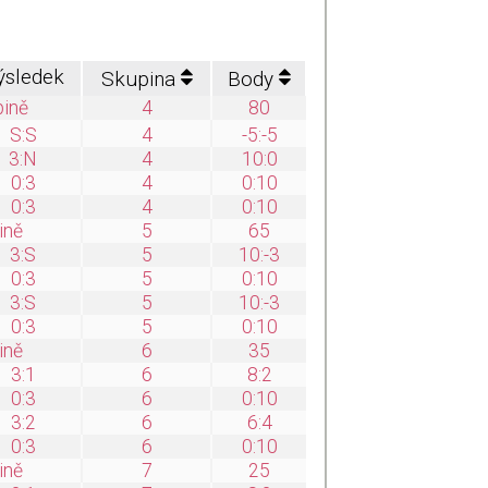
ýsledek
Skupina
Body
pině
4
80
S:S
4
-5:-5
3:N
4
10:0
0:3
4
0:10
0:3
4
0:10
ině
5
65
3:S
5
10:-3
0:3
5
0:10
3:S
5
10:-3
0:3
5
0:10
ině
6
35
3:1
6
8:2
0:3
6
0:10
3:2
6
6:4
0:3
6
0:10
ině
7
25