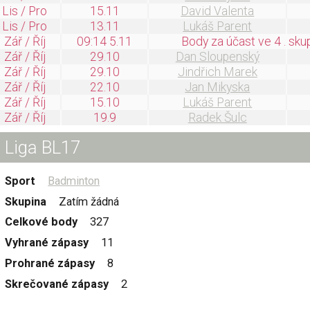
Lis / Pro
15.11
David Valenta
Lis / Pro
13.11
Lukáš Parent
Zář / Říj
09:14 5.11
Body za účast ve 4 . sku
Zář / Říj
29.10
Dan Sloupenský
Zář / Říj
29.10
Jindřich Marek
Zář / Říj
22.10
Jan Mikyska
Zář / Říj
15.10
Lukáš Parent
Zář / Říj
19.9
Radek Šulc
Liga BL17
Sport
Badminton
Skupina
Zatím žádná
Celkové body
327
Vyhrané zápasy
11
Prohrané zápasy
8
Skrečované zápasy
2