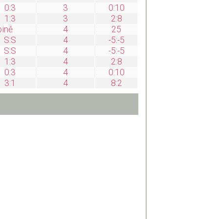
0:3
3
0:10
1:3
3
2:8
pině
4
25
S:S
4
-5:-5
S:S
4
-5:-5
1:3
4
2:8
0:3
4
0:10
3:1
4
8:2