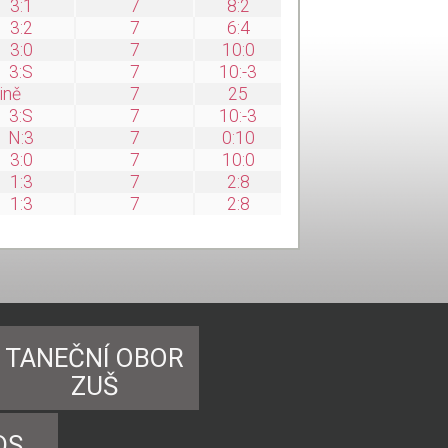
3:1
7
8:2
3:2
7
6:4
3:0
7
10:0
3:S
7
10:-3
ině
7
25
3:S
7
10:-3
N:3
7
0:10
3:0
7
10:0
1:3
7
2:8
1:3
7
2:8
TANEČNÍ OBOR
ZUŠ
DS