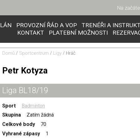
Na začáte
PLÁN
PROVOZNÍ ŘÁD A VOP
TRENÉŘI A INSTRUK
KONTAKT
PLATEBNÍ MOŽNOSTI
REZERVA
Domů
/
Sportcentrum
/
Ligy
/ Hráč
Petr Kotyza
Liga BL18/19
Sport
Badminton
Skupina
Zatím žádná
Celkové body
70
Vyhrané zápasy
1