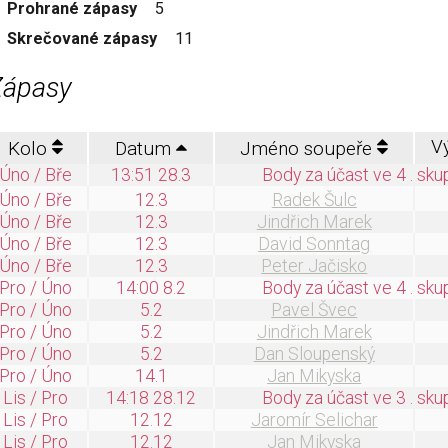
Prohrané zápasy
5
Skrečované zápasy
11
Zápasy
V
Kolo
Datum
Jméno soupeře
Úno / Bře
13:51 28.3
Body za účast ve 4 . sku
Úno / Bře
12.3
Radek Šulc
Úno / Bře
12.3
Jindřich Marek
Úno / Bře
12.3
David Sonntag
Úno / Bře
12.3
Peter Jačisko
Pro / Úno
14:00 8.2
Body za účast ve 4 . sku
Pro / Úno
5.2
Pavel Švec
Pro / Úno
5.2
Jindřich Marek
Pro / Úno
5.2
Dan Sloupenský
Pro / Úno
14.1
Jan Mikyska
Lis / Pro
14:18 28.12
Body za účast ve 3 . sku
Lis / Pro
12.12
Jaromír Selichar
Lis / Pro
12.12
Jan Mikyska