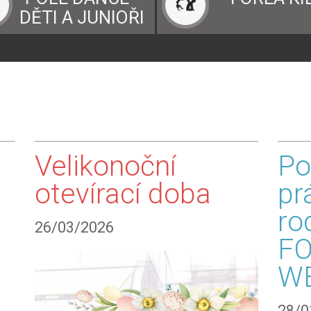
DĚTI A JUNIOŘI
Velikonoční
Po
otevírací doba
pr
ro
26/03/2026
F
W
28/0