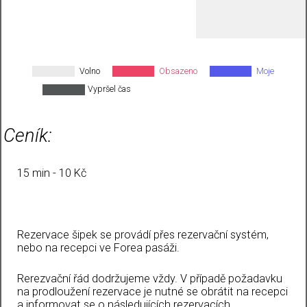
Volno
Obsazeno
Moje
Vypršel čas
Ceník:
15 min - 10 Kč
Rezervace šipek se provádí přes rezervační systém,
nebo na recepci ve Forea pasáži.
Rerezvační řád dodržujeme vždy. V případě požadavku
na prodloužení rezervace je nutné se obrátit na recepci
a informovat se o následujících rezervacích.