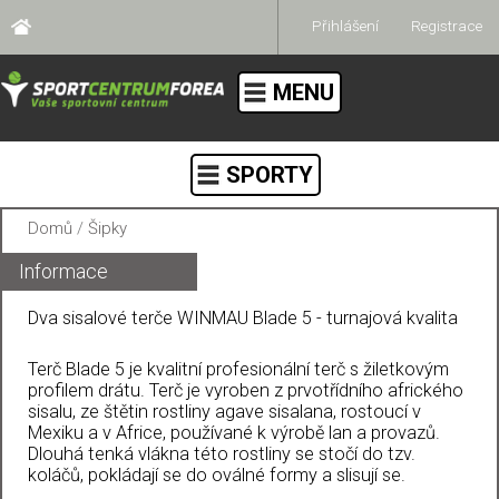
Přihlášení
Registrace
MENU
SPORTY
Domů
/
Šipky
Informace
Dva sisalové terče WINMAU Blade 5 - turnajová kvalita
Terč Blade 5 je kvalitní profesionální terč s žiletkovým
profilem drátu. Terč je vyroben z prvotřídního afrického
sisalu, ze štětin rostliny agave sisalana, rostoucí v
Mexiku a v Africe, používané k výrobě lan a provazů.
Dlouhá tenká vlákna této rostliny se stočí do tzv.
koláčů, pokládají se do oválné formy a slisují se.