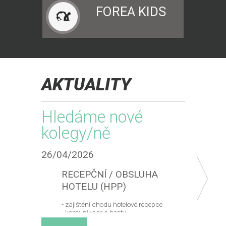
FOREA KIDS
AKTUALITY
Hledáme nové
Vel
kolegy/ně
ote
26/04/2026
26/03
RECEPČNÍ / OBSLUHA
HOTELU (HPP)
- zajištění chodu hotelové recepce
- komunikace s hosty
- administrativní činnost