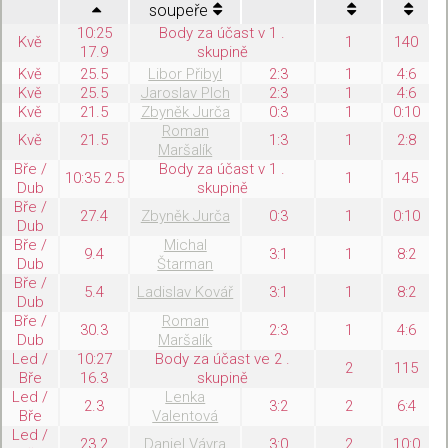
soupeře
10:25
Body za účast v 1 .
Kvě
1
140
17.9
skupině
Kvě
25.5
Libor Přibyl
2:3
1
4:6
Kvě
25.5
Jaroslav Plch
2:3
1
4:6
Kvě
21.5
Zbyněk Jurča
0:3
1
0:10
Roman
Kvě
21.5
1:3
1
2:8
Maršalík
Bře /
Body za účast v 1 .
10:35 2.5
1
145
Dub
skupině
Bře /
27.4
Zbyněk Jurča
0:3
1
0:10
Dub
Bře /
Michal
9.4
3:1
1
8:2
Dub
Štarman
Bře /
5.4
Ladislav Kovář
3:1
1
8:2
Dub
Bře /
Roman
30.3
2:3
1
4:6
Dub
Maršalík
Led /
10:27
Body za účast ve 2 .
2
115
Bře
16.3
skupině
Led /
Lenka
2.3
3:2
2
6:4
Bře
Valentová
Led /
23.2
Daniel Vávra
3:0
2
10:0