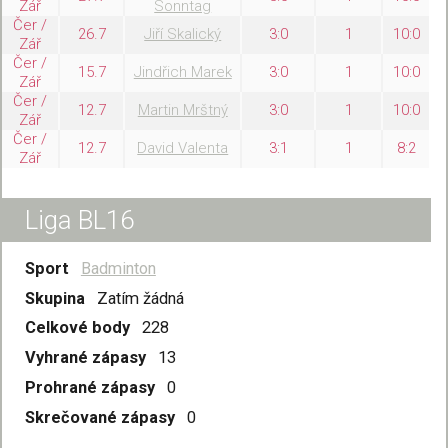
Zář
Sonntag
Čer /
26.7
Jiří Skalický
3:0
1
10:0
Zář
Čer /
15.7
Jindřich Marek
3:0
1
10:0
Zář
Čer /
12.7
Martin Mrštný
3:0
1
10:0
Zář
Čer /
12.7
David Valenta
3:1
1
8:2
Zář
Liga BL16
Sport
Badminton
Skupina
Zatím žádná
Celkové body
228
Vyhrané zápasy
13
Prohrané zápasy
0
Skrečované zápasy
0