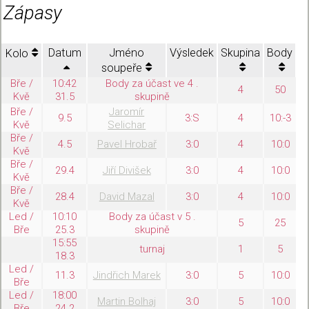
Zápasy
Datum
Jméno
Výsledek
Skupina
Body
Kolo
soupeře
Bře /
10:42
Body za účast ve 4 .
4
50
Kvě
31.5
skupině
Bře /
Jaromír
9.5
3:S
4
10:-3
Kvě
Selichar
Bře /
4.5
Pavel Hrobař
3:0
4
10:0
Kvě
Bře /
29.4
Jiří Divišek
3:0
4
10:0
Kvě
Bře /
28.4
David Mazal
3:0
4
10:0
Kvě
Led /
10:10
Body za účast v 5 .
5
25
Bře
25.3
skupině
15:55
turnaj
1
5
18.3
Led /
11.3
Jindřich Marek
3:0
5
10:0
Bře
Led /
18:00
Martin Bolhaj
3:0
5
10:0
Bře
24.2