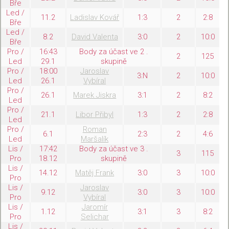
Bře
Led /
11.2
Ladislav Kovář
1:3
2
2:8
Bře
Led /
8.2
David Valenta
3:0
2
10:0
Bře
Pro /
16:43
Body za účast ve 2 .
2
125
Led
29.1
skupině
Pro /
18:00
Jaroslav
3:N
2
10:0
Led
26.1
Vybíral
Pro /
26.1
Marek Jiskra
3:1
2
8:2
Led
Pro /
21.1
Libor Přibyl
1:3
2
2:8
Led
Pro /
Roman
6.1
2:3
2
4:6
Led
Maršalík
Lis /
17:42
Body za účast ve 3 .
3
115
Pro
18.12
skupině
Lis /
14.12
Matěj Frank
3:0
3
10:0
Pro
Lis /
Jaroslav
9.12
3:0
3
10:0
Pro
Vybíral
Lis /
Jaromír
1.12
3:1
3
8:2
Pro
Selichar
Lis /