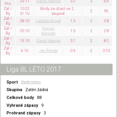
29.11
David Valenta
3:2
3
6:4
Pro
Zář /
10:22
Body za účast ve 2 .
2
95
Říj
31.10
skupině
Zář /
28.10
Ladislav Kovář
1:3
2
2:8
Říj
Zář /
Roman
20.10
1:3
2
2:8
Říj
Maršalík
Zář /
13.10
David Valenta
3:1
2
8:2
Říj
Zář /
6.10
Jan Řehák
0:3
2
0:10
Říj
Liga BL LÉTO 2017
Sport
Badminton
Skupina
Zatím žádná
Celkové body
88
Vyhrané zápasy
9
Prohrané zápasy
3