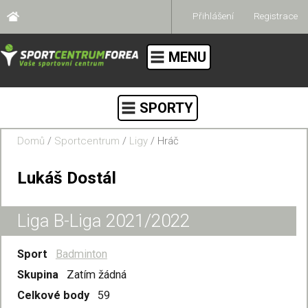
Přihlášení
Registrace
MENU
SPORTY
Domů
/
Sportcentrum
/
Ligy
/ Hráč
Lukáš Dostál
Liga B-Liga 2021/2022
Sport
Badminton
Skupina
Zatím žádná
Celkové body
59