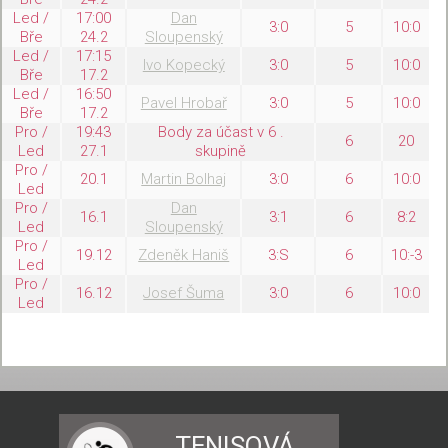
Led /
17:00
Dan
3:0
5
10:0
Bře
24.2
Sloupenský
Led /
17:15
Ivo Kopecký
3:0
5
10:0
Bře
17.2
Led /
16:50
Pavel Hrobař
3:0
5
10:0
Bře
17.2
Pro /
19:43
Body za účast v 6 .
6
20
Led
27.1
skupině
Pro /
20.1
Martin Bolhaj
3:0
6
10:0
Led
Pro /
Dan
16.1
3:1
6
8:2
Led
Sloupenský
Pro /
19.12
Zdeněk Haniš
3:S
6
10:-3
Led
Pro /
16.12
Josef Šuma
3:0
6
10:0
Led
TENISOVÁ