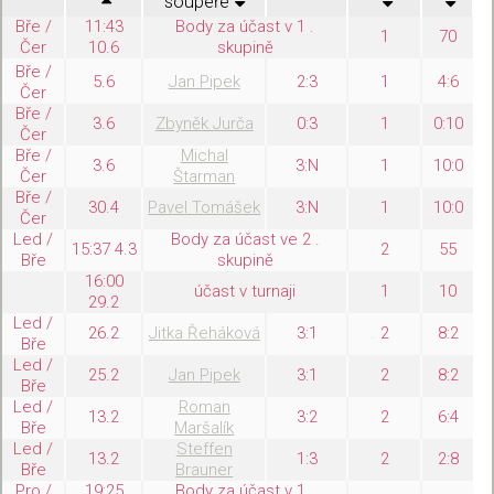
soupeře
Bře /
11:43
Body za účast v 1 .
1
70
Čer
10.6
skupině
Bře /
5.6
Jan Pipek
2:3
1
4:6
Čer
Bře /
3.6
Zbyněk Jurča
0:3
1
0:10
Čer
Bře /
Michal
3.6
3:N
1
10:0
Čer
Štarman
Bře /
30.4
Pavel Tomášek
3:N
1
10:0
Čer
Led /
Body za účast ve 2 .
15:37 4.3
2
55
Bře
skupině
16:00
účast v turnaji
1
10
29.2
Led /
26.2
Jitka Řeháková
3:1
2
8:2
Bře
Led /
25.2
Jan Pipek
3:1
2
8:2
Bře
Led /
Roman
13.2
3:2
2
6:4
Bře
Maršalík
Led /
Steffen
13.2
1:3
2
2:8
Bře
Brauner
Pro /
19:25
Body za účast v 1 .