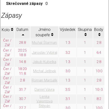
Skrečované zápasy
0
Zápasy
Datum
Jméno
Výsledek
Skupina
Body
Kolo
soupeře
Čer /
28.8
Michal Štarman
1:3
1
2:8
Zář
Čer /
20:25
Jaroslav Vybíral
3:2
1
6:4
Zář
18.8
Čer /
14.8
Jakub Kubelka
1:3
1
2:8
Zář
Čer /
18:20
Michal Jelínek
3:0
1
10:0
Zář
11.8
Čer /
2.8
Roman Maršalík
1:3
1
2:8
Zář
Čer /
31.7
Daniel Vávra
3:S
1
10:-3
Zář
Čer /
Lenka
30.7
3:1
1
8:2
Zář
Valentová
Čer /
Štěpán
27.7
3:0
1
10:0