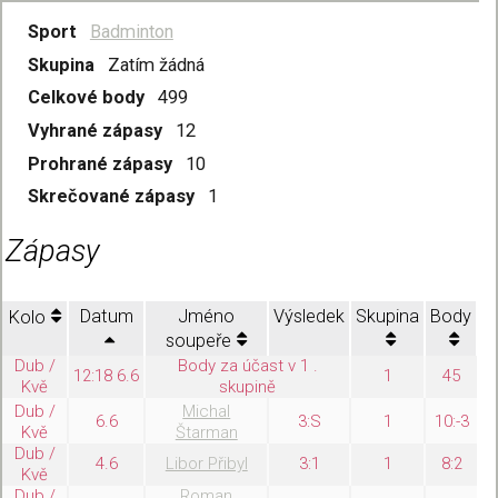
Sport
Badminton
Skupina
Zatím žádná
Celkové body
499
Vyhrané zápasy
12
Prohrané zápasy
10
Skrečované zápasy
1
Zápasy
Datum
Jméno
Výsledek
Skupina
Body
Kolo
soupeře
Dub /
Body za účast v 1 .
12:18 6.6
1
45
Kvě
skupině
Dub /
Michal
6.6
3:S
1
10:-3
Kvě
Štarman
Dub /
4.6
Libor Přibyl
3:1
1
8:2
Kvě
Dub /
Roman