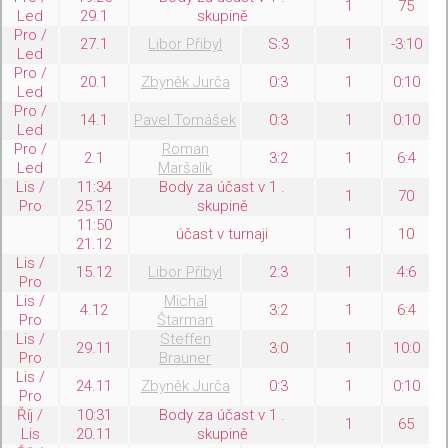
1
75
Led
29.1
skupině
Pro /
27.1
Libor Přibyl
S:3
1
-3:10
Led
Pro /
20.1
Zbyněk Jurča
0:3
1
0:10
Led
Pro /
14.1
Pavel Tomášek
0:3
1
0:10
Led
Pro /
Roman
2.1
3:2
1
6:4
Led
Maršalík
Lis /
11:34
Body za účast v 1 .
1
70
Pro
25.12
skupině
11:50
účast v turnaji
1
10
21.12
Lis /
15.12
Libor Přibyl
2:3
1
4:6
Pro
Lis /
Michal
4.12
3:2
1
6:4
Pro
Štarman
Lis /
Steffen
29.11
3:0
1
10:0
Pro
Brauner
Lis /
24.11
Zbyněk Jurča
0:3
1
0:10
Pro
Říj /
10:31
Body za účast v 1 .
1
65
Lis
20.11
skupině