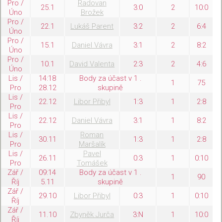
Pro /
Radovan
25.1
3:0
2
10:0
Úno
Brožek
Pro /
22.1
Lukáš Parent
3:2
2
6:4
Úno
Pro /
15.1
Daniel Vávra
3:1
2
8:2
Úno
Pro /
10.1
David Valenta
2:3
2
4:6
Úno
Lis /
14:18
Body za účast v 1 .
1
75
Pro
28.12
skupině
Lis /
22.12
Libor Přibyl
1:3
1
2:8
Pro
Lis /
22.12
Daniel Vávra
3:1
1
8:2
Pro
Lis /
Roman
30.11
1:3
1
2:8
Pro
Maršalík
Lis /
Pavel
26.11
0:3
1
0:10
Pro
Tomášek
Zář /
09:14
Body za účast v 1 .
1
90
Říj
5.11
skupině
Zář /
29.10
Libor Přibyl
0:3
1
0:10
Říj
Zář /
11.10
Zbyněk Jurča
3:N
1
10:0
Říj