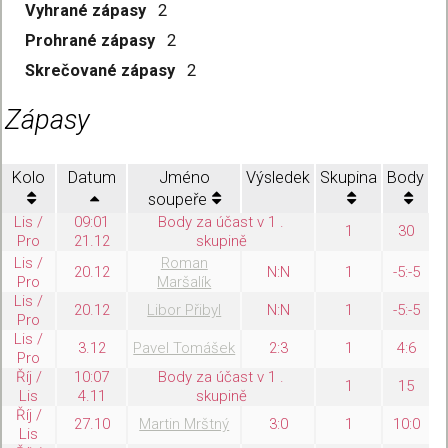
Vyhrané zápasy
2
Prohrané zápasy
2
Skrečované zápasy
2
Zápasy
Kolo
Datum
Jméno
Výsledek
Skupina
Body
soupeře
Lis /
09:01
Body za účast v 1 .
1
30
Pro
21.12
skupině
Lis /
Roman
20.12
N:N
1
-5:-5
Pro
Maršalík
Lis /
20.12
Libor Přibyl
N:N
1
-5:-5
Pro
Lis /
3.12
Pavel Tomášek
2:3
1
4:6
Pro
Říj /
10:07
Body za účast v 1 .
1
15
Lis
4.11
skupině
Říj /
27.10
Martin Mrštný
3:0
1
10:0
Lis