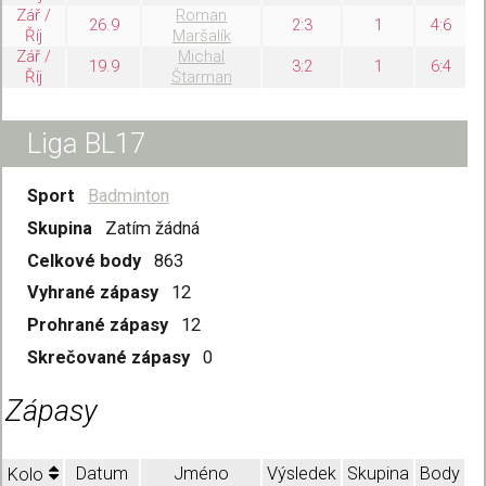
Zář /
Roman
26.9
2:3
1
4:6
Říj
Maršalík
Zář /
Michal
19.9
3:2
1
6:4
Říj
Štarman
Liga BL17
Sport
Badminton
Skupina
Zatím žádná
Celkové body
863
Vyhrané zápasy
12
Prohrané zápasy
12
Skrečované zápasy
0
Zápasy
Datum
Jméno
Výsledek
Skupina
Body
Kolo