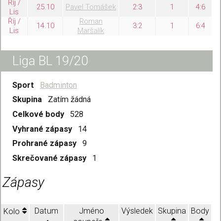
Říj /
25.10
Pavel Tomášek
2:3
1
4:6
Lis
Říj /
Roman
14.10
3:2
1
6:4
Lis
Maršalík
Liga BL 19/20
Sport
Badminton
Skupina
Zatím žádná
Celkové body
528
Vyhrané zápasy
14
Prohrané zápasy
9
Skrečované zápasy
1
Zápasy
Datum
Jméno
Výsledek
Skupina
Body
Kolo