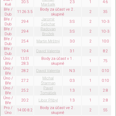
20.5
2:3
1
4:6
Kvě
Maršalík
Bře /
Body za účast ve 2 .
11:26 3.5
2
35
Dub
skupině
Bře /
Jaromír
29.4
3:S
2
10:-3
Dub
Selichar
Bře /
Radovan
29.4
3:S
2
10:-3
Dub
Brožek
Bře /
25.4
Martin Mrštný
3:0
2
10:0
Dub
Bře /
19.4
David Valenta
3:1
2
8:2
Dub
Úno /
13:51
Body za účast v 1 .
1
75
Bře
28.3
skupině
Úno /
28.2
David Valenta
N:3
1
0:10
Bře
Úno /
Michal
27.2
0:3
1
0:10
Bře
Štarman
Úno /
Pavel
25.2
1:3
1
2:8
Bře
Tomášek
Úno /
20.2
Libor Přibyl
1:3
1
2:8
Bře
Pro /
Body za účast ve 2 .
14:00 8.2
2
55
Úno
skupině