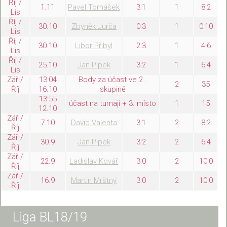
Říj /
1.11
Pavel Tomášek
3:1
1
8:2
Lis
Říj /
30.10
Zbyněk Jurča
0:3
1
0:10
Lis
Říj /
30.10
Libor Přibyl
2:3
1
4:6
Lis
Říj /
25.10
Jan Pipek
3:2
1
6:4
Lis
Zář /
13:04
Body za účast ve 2 .
2
35
Říj
16.10
skupině
13:55
účast na turnaji + 3. místo
1
15
12.10
Zář /
7.10
David Valenta
3:1
2
8:2
Říj
Zář /
30.9
Jan Pipek
3:2
2
6:4
Říj
Zář /
22.9
Ladislav Kovář
3:0
2
10:0
Říj
Zář /
16.9
Martin Mrštný
3:0
2
10:0
Říj
Liga BL18/19