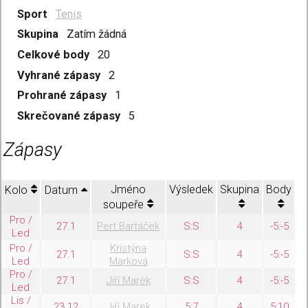
Sport
Tenis
Skupina
Zatím žádná
Celkové body
20
Vyhrané zápasy
2
Prohrané zápasy
1
Skrečované zápasy
5
Zápasy
Jméno
Výsledek
Skupina
Body
Kolo
Datum
soupeře
Pro /
27.1
Pert Bartáček
S:S
4
-5:-5
Led
Pro /
Kristýna
27.1
S:S
4
-5:-5
Led
Marková
Pro /
27.1
Jiří Marek
S:S
4
-5:-5
Led
Lis /
23.12
Jiří Marek
5:7
4
5:10