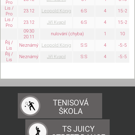
Pro
Lis /
23.12
Leopold König
6:S
4
15:-2
Pro
Lis /
23.12
Jiří Kvapil
6:S
4
15:-2
Pro
09:30
nulování (chyba)
1
10
20.11
Říj /
Neznámý
Leopold König
S:S
4
-5:-5
Lis
Říj /
Neznámý
Jiří Kvapil
S:S
4
-5:-5
Lis
TENISOVÁ
ŠKOLA
TS JUICY