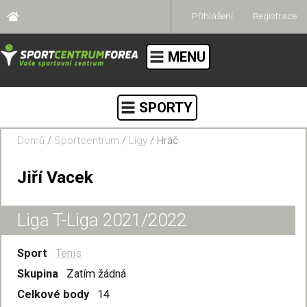
Přihlášení
Registrace
MENU
SPORTY
Domů
/
Sportcentrum
/
Ligy
/ Hráč
Jiří Vacek
Liga T-Liga 2021/2022
Sport
Tenis
Skupina
Zatím žádná
Celkové body
14