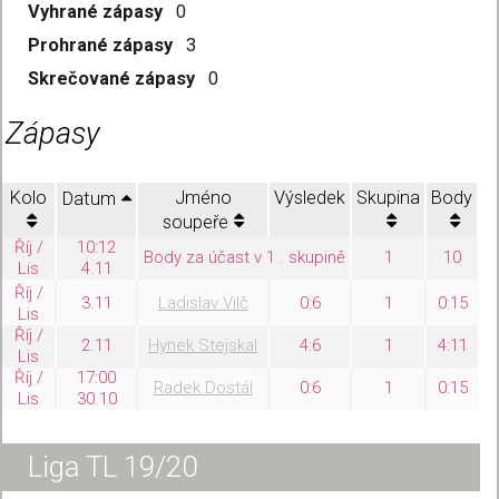
Vyhrané zápasy
0
Prohrané zápasy
3
Skrečované zápasy
0
Zápasy
Kolo
Jméno
Výsledek
Skupina
Body
Datum
soupeře
Říj /
10:12
Body za účast v 1 . skupině
1
10
Lis
4.11
Říj /
3.11
Ladislav Vilč
0:6
1
0:15
Lis
Říj /
2.11
Hynek Stejskal
4:6
1
4:11
Lis
Říj /
17:00
Radek Dostál
0:6
1
0:15
Lis
30.10
Liga TL 19/20